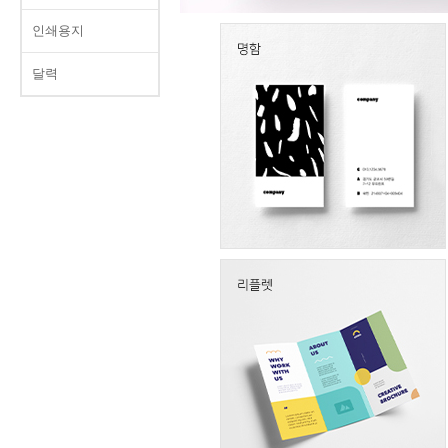
인쇄용지
달력