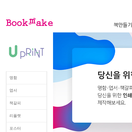
책만들
명함
엽서
책갈피
리플렛
포스터