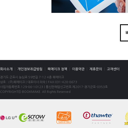
회사소개
|
개인정보취급방침
|
북메이크 정책
|
이용약관
|
제휴문의
|
고객센터
경기도 군포시 농심로 59번길 7-12 4층 북메이크
상호 : (주)북메이크 | 대표이사:최숙 | FAX:031-428-8673
사업자등록번호:129-86-10123 | 통신판매업신고번호:제2017-경기군포-0353호
COPYRIGHTⓒ BOOKMAKE. All Rights Reserved