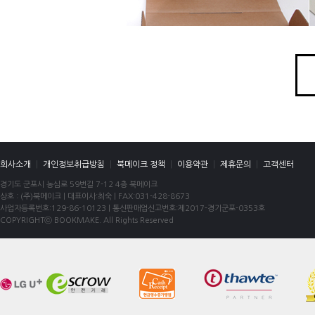
회사소개
|
개인정보취급방침
|
북메이크 정책
|
이용약관
|
제휴문의
|
고객센터
경기도 군포시 농심로 59번길 7-12 4층 북메이크
상호 : (주)북메이크 | 대표이사:최숙 | FAX:031-428-8673
사업자등록번호:129-86-10123 | 통신판매업신고번호:제2017-경기군포-0353호
COPYRIGHTⓒ BOOKMAKE. All Rights Reserved