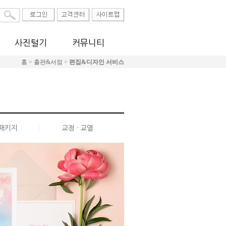
사진털기
커뮤니티
홈
>
출판&서점
>
편집&디자인 서비스
|
패키지
교정 · 교열