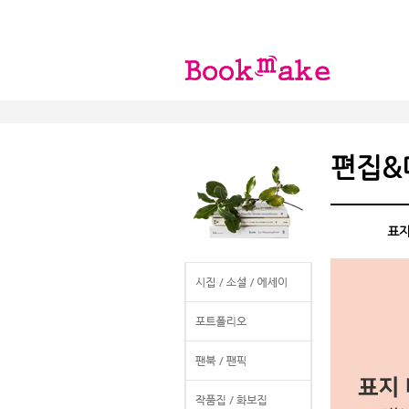
편집&
표