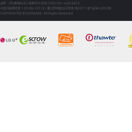
상호 : (주)북메이크 | 대표이사:최숙 | FAX:031-428-8673
사업자등록번호:129-86-10123 | 통신판매업신고번호:제2017-경기군포-0353호
COPYRIGHTⓒ BOOKMAKE. All Rights Reserved